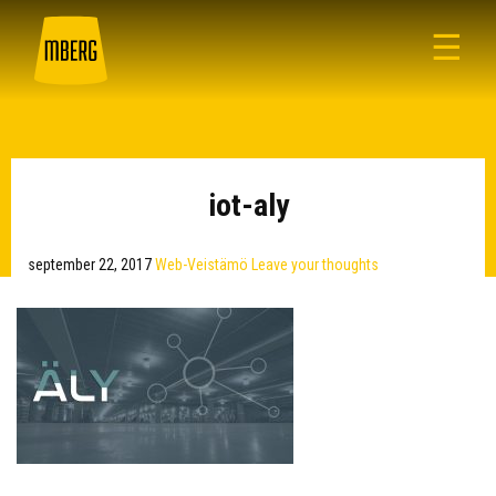
☰
iot-aly
september 22, 2017
Web-Veistämö
Leave your thoughts