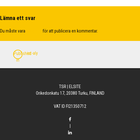
Lämna ett svar
Du måste vara
inloggad
för att publicera en kommentar.
Inläggsnavigering
iot-aly
Published
in
TSR | ELSITE
Orikedonkatu 17, 20380 Turku, FINLAND
VAT ID FI21350712
|