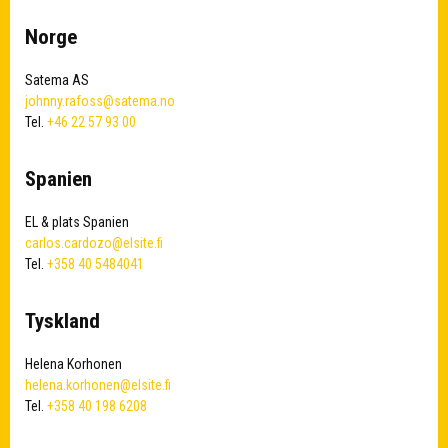
Norge
Satema AS
johnny.rafoss@satema.no
Tel.
+46 22 57 93 00
Spanien
EL & plats Spanien
carlos.cardozo@elsite.fi
Tel.
+358 40 5484041
Tyskland
Helena Korhonen
helena.korhonen@elsite.fi
Tel.
+358 40 198 6208