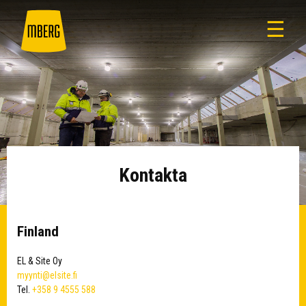
☰
Kontakta
Finland
EL & Site Oy
myynti@elsite.fi
Tel.
+358 9 4555 588