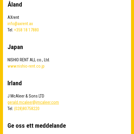
Åland
AXrent
info@axrent.ax
Tel.
+358 18 17880
Japan
NISHIO RENT ALL co., Ltd.
www.nishio-rent.co.jp
Irland
J McAleer & Sons LTD
gerald.mcaleer@jmcaleer.com
Tel.
(028)80758220
Ge oss ett meddelande