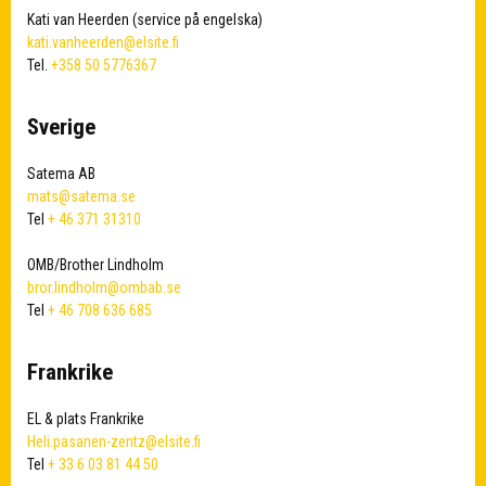
Kati van Heerden (service på engelska)
kati.vanheerden@elsite.fi
Tel.
+358 50 5776367
Sverige
Satema AB
mats@satema.se
Tel
+ 46 371 31310
OMB/Brother Lindholm
bror.lindholm@ombab.se
Tel
+ 46 708 636 685
Frankrike
EL & plats Frankrike
Heli.pasanen-zentz@elsite.fi
Tel
+ 33 6 03 81 44 50