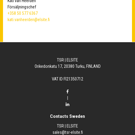
Kati van Heerden
Försäljningschef
+358 50 577 6367
kati.vanheerden@elsite.fi
TSR | ELSITE
Orikedonkatu 17, 20380 Turku, FINLAND
VAT ID FI21350712
|
Contacts Sweden
TSR | ELSITE
sales@tsr-elsite.fi