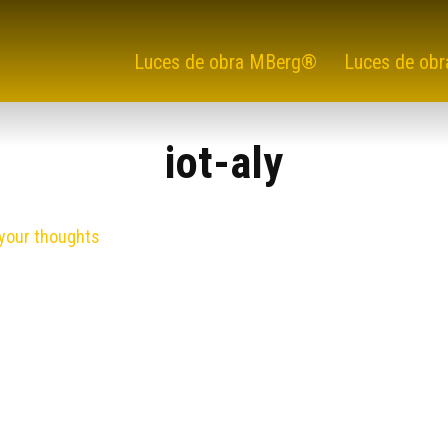
Luces de obra MBerg®
Luces de obr
iot-aly
your thoughts