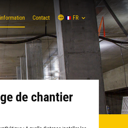
FR
information
Contact
age de chantier