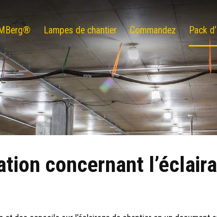
c MBerg®
Lampes de chantier
Commandez
Pack d’
tion concernant l’éclair