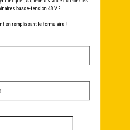
thétique ; A quelle distance installer les
minaires basse-tension 48 V ?
t en remplissant le formulaire !