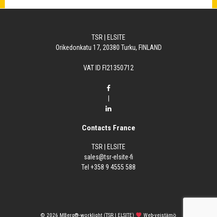
TSR | ELSITE
Orikedonkatu 17, 20380 Turku, FINLAND
VAT ID FI21350712
|
Contacts France
TSR | ELSITE
sales@tsr-elsite-fi
Tel +358 9 4555 588
© 2026
MBerg®-worklight (TSR | ELSITE)
Web-veistämö