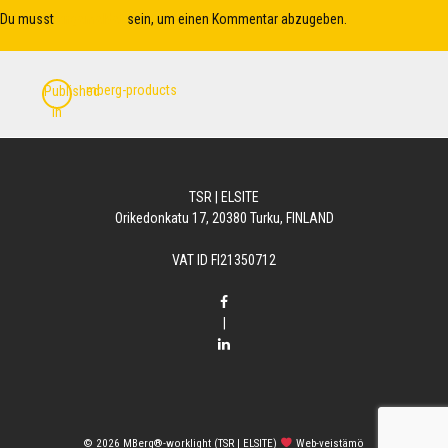
Du musst
angemeldet
sein, um einen Kommentar abzugeben.
Beitrags-
mberg-products
Published
Navigation
in
TSR | ELSITE
Orikedonkatu 17, 20380 Turku, FINLAND
VAT ID FI21350712
|
© 2026
MBerg®-worklight (TSR | ELSITE)
Web-veistämö