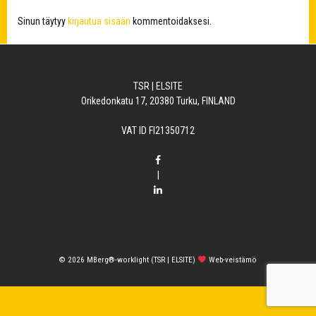
Sinun täytyy
kirjautua sisään
kommentoidaksesi.
TSR | ELSITE
Orikedonkatu 17, 20380 Turku, FINLAND
VAT ID FI21350712
|
© 2026
MBerg®-worklight (TSR | ELSITE)
Web-veistämö