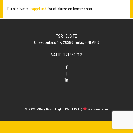
Du skal være
logget ind
for at skrive en kommentar.
TSR | ELSITE
Orikedonkatu 17, 20380 Turku, FINLAND
VAT ID FI21350712
|
© 2026
MBerg®-worklight (TSR | ELSITE)
Web-veistämö