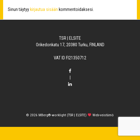
Sinun täytyy
kirjautua sisään
kommentoidaksesi.
TSR | ELSITE
Orikedonkatu 17, 20380 Turku, FINLAND
VAT ID FI21350712
|
© 2026
MBerg®-worklight (TSR | ELSITE)
Web-veistämö