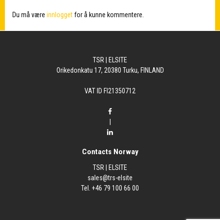
Du må være
innlogget
for å kunne kommentere.
TSR | ELSITE
Orikedonkatu 17, 20380 Turku, FINLAND
VAT ID FI21350712
|
Contacts Norway
TSR | ELSITE
sales@trs-elsite
Tel. +46 79 100 66 00