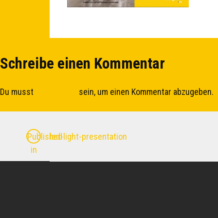
Schreibe einen Kommentar
Du musst
angemeldet
sein, um einen Kommentar abzugeben.
Beitrags-
led-light-presentation
Published
in
Navigation