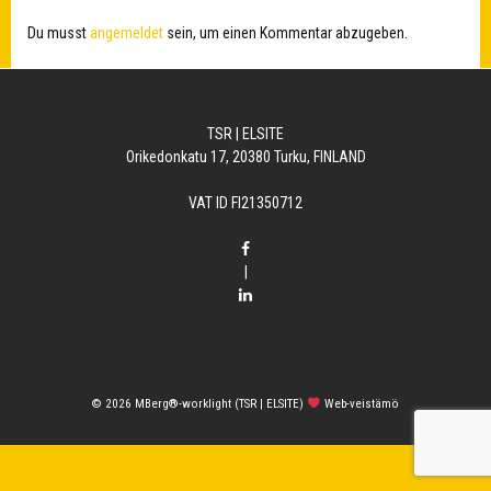
Du musst
angemeldet
sein, um einen Kommentar abzugeben.
TSR | ELSITE
Orikedonkatu 17, 20380 Turku, FINLAND
VAT ID FI21350712
|
© 2026
MBerg®-worklight (TSR | ELSITE)
Web-veistämö