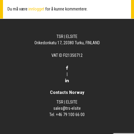
Du må være
innlogget
for å kunne kommentere.
TSR | ELSITE
Orikedonkatu 17, 20380 Turku, FINLAND
VAT ID FI21350712
|
Contacts Norway
TSR | ELSITE
sales@trs-elsite
Tel. +46 79 100 66 00