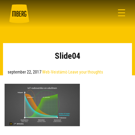
☰
Slide04
september 22, 2017
Web-Veistämö
Leave your thoughts