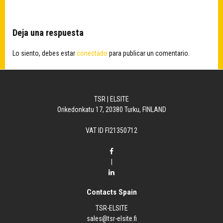
Deja una respuesta
Lo siento, debes estar
conectado
para publicar un comentario.
TSR | ELSITE
Orikedonkatu 17, 20380 Turku, FINLAND
VAT ID FI21350712
|
Contacts Spain
TSR-ELSITE
sales@tsr-elsite.fi